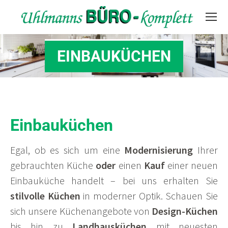
EINBAUKÜCHEN
Sie befinden sich hier:
Einbauküchen
Egal, ob es sich um eine
Modernisierung
Ihrer
gebrauchten Küche
oder
einen
Kauf
einer neuen
Einbauküche handelt – bei uns erhalten Sie
stilvolle Küchen
in moderner Optik. Schauen Sie
sich unsere Küchenangebote von
Design-Küchen
bis hin zu
Landhausküchen
mit neuesten